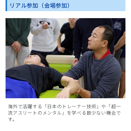
リアル参加（会場参加）
整骨院や治療院の皆様が、最高の技術を提供するこ
とで「学生アスリートのパフォーマンスが向上す
る」ことによって「日本アスリートの未来、治療院
業界の未来がより良い形になる」と思っています。
そこで今回学生無料（高校生・柔整鍼灸学生）にし
学びの場を設けさせていただきました。
世界で通用するトレーナー技術と一流のメンタル
は、治療院経営においても考えさせられる内容とな
っておりますので治療院業界の方も是非参加されて
ください。
小川純平
海外で活躍する「日本のトレーナー技術」や「超一
流アスリートのメンタル」を学べる数少ない機会で
す。